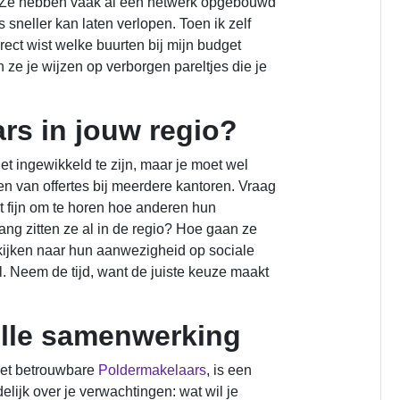
n. Ze hebben vaak al een netwerk opgebouwd
 sneller kan laten verlopen. Toen ik zelf
rect wist welke buurten bij mijn budget
 ze je wijzen op verborgen pareltjes die je
ars in jouw regio?
et ingewikkeld te zijn, maar je moet wel
en van offertes bij meerdere kantoren. Vraag
t fijn om te horen hoe anderen hun
ang zitten ze al in de regio? Hoe gaan ze
kijken naar hun aanwezigheid op sociale
jl. Neem de tijd, want de juiste keuze maakt
olle samenwerking
het betrouwbare
Poldermakelaars
, is een
ijk over je verwachtingen: wat wil je