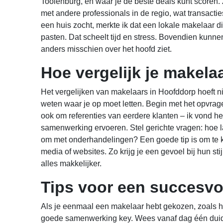
Toolenburg, en waar je de beste deals kunt score
met andere professionals in de regio, wat transacties
een huis zocht, merkte ik dat een lokale makelaar di
pasten. Dat scheelt tijd en stress. Bovendien kunnen
anders misschien over het hoofd ziet.
Hoe vergelijk je makela
Het vergelijken van makelaars in Hoofddorp hoeft ni
weten waar je op moet letten. Begin met het opvrag
ook om referenties van eerdere klanten – ik vond he
samenwerking ervoeren. Stel gerichte vragen: hoe l
om met onderhandelingen? Een goede tip is om te 
media of websites. Zo krijg je een gevoel bij hun sti
alles makkelijker.
Tips voor een succesv
Als je eenmaal een makelaar hebt gekozen, zoals 
goede samenwerking key. Wees vanaf dag één duidel