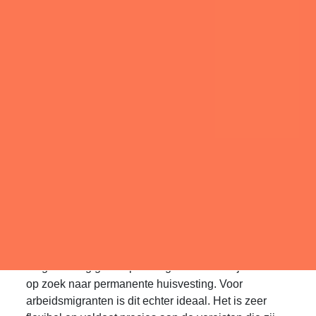
hierbij dus aan buitenlandse werknemers die tijdelijk
in Nederland werken. Is flexwonen de nieuwe trend
om tijdelijk de krapte op de woningmarkt op te
vullen?
Woningen voor
buitenlandse
werknemers
Voornamelijk in regio’s waar veel arbeidsmigranten
zijn, zoals het Westland, is er een grote vraag naar
tijdelijke huisvesting van personeel. Het is geen
permanente oplossing maar biedt wel ruimte tot het
vinden van een oplossing. Gezien de hoge prijzen
en daarmee het gebrek aan woonruimte is die bij
lange na nog geen oplossing. Gezinnen zijn dan ook
op zoek naar permanente huisvesting. Voor
arbeidsmigranten is dit echter ideaal. Het is zeer